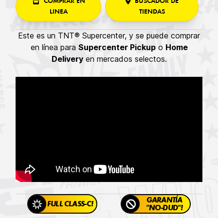
COMPRAR EN
BUSCADOR DE
LINEA
TIENDAS
Este es un TNT® Supercenter, y se puede comprar
en línea para
Supercenter Pickup
o
Home
Delivery
en mercados selectos.
GARANTÍA
FULL CLASS-C!
"NO-DUD"!