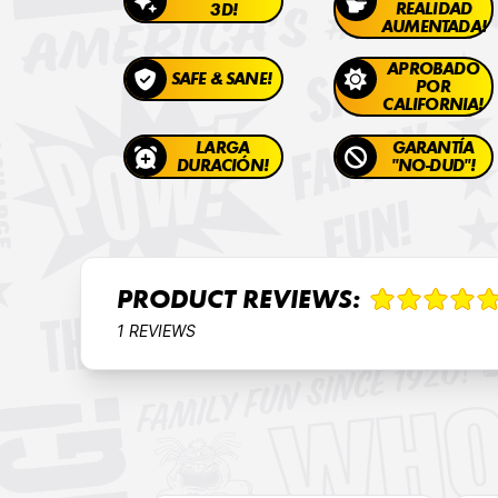
REALIDAD
3D!
AUMENTADA!
APROBADO
SAFE & SANE!
POR
CALIFORNIA!
LARGA
GARANTÍA
DURACIÓN!
"NO-DUD"!
PRODUCT REVIEWS:
1 REVIEWS