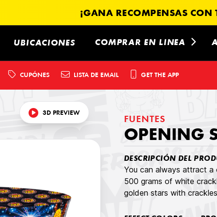
¡GANA RECOMPENSAS CON T
COMPRAR EN LINEA
UBICACIONES
CUPÓNES
LISTA DE EMAIL
GET THE APP
3D PREVIEW
FUENTES
OPENING
DESCRIPCIÓN DEL PROD
You can always attract a 
500 grams of white crackl
golden stars with crackles