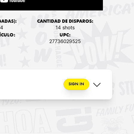
GADAS):
CANTIDAD DE DISPAROS:
/4
14 shots
ÍCULO:
UPC:
27736029525
SIGN IN