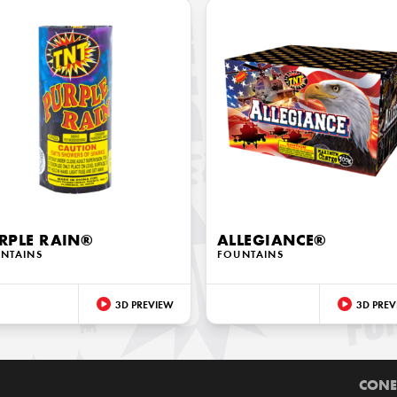
RPLE RAIN®
ALLEGIANCE®
NTAINS
FOUNTAINS
3D PREVIEW
3D PREV
CONE