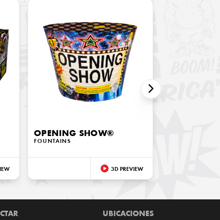
OPENING SHOW®
FOUNTAINS
IEW
3D PREVIEW
CTAR
UBICACIONES