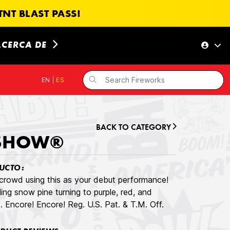
NT BLAST PASS!
ACERCA DE
EN
|
ES
BACK TO CATEGORY
 SHOW®
UCTO:
crowd using this as your debut performance!
ing snow pine turning to purple, red, and
. Encore! Encore! Reg. U.S. Pat. & T.M. Off.