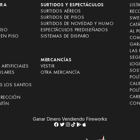
RRA
SURTIDOS Y ESPECTÁCULOS
LIST
SURTIDOS AÉREOS
REC
SURTIDOS DE PISOS
SWE
SURTIDOS DE NOVEDAD Y HUMO
CAT
ISO
ESPECTÁCULOS PREDISEÑADOS
AL 
EN PISO
SISTEMAS DE DISPARO
COM
GAR
LAS
SEG
MERCANCÍAS
LOGI
ARTIFICIALES
VESTIR
SOST
ULARES
OTRA MERCANCÍA
POLÍ
CALI
OS LOS SANTOS
POLÍ
CAR
RRECCIÓN
CON
NTÍN
Ganar Dinero Vendiendo Fireworks