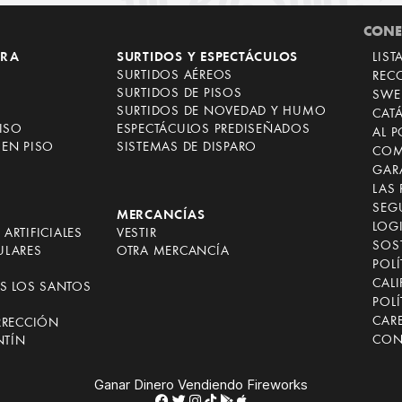
CONE
RRA
SURTIDOS Y ESPECTÁCULOS
LIST
SURTIDOS AÉREOS
REC
SURTIDOS DE PISOS
SWE
SURTIDOS DE NOVEDAD Y HUMO
CAT
ISO
ESPECTÁCULOS PREDISEÑADOS
AL 
EN PISO
SISTEMAS DE DISPARO
COM
GAR
LAS
SEG
MERCANCÍAS
LOGI
ARTIFICIALES
VESTIR
SOST
ULARES
OTRA MERCANCÍA
POLÍ
CALI
OS LOS SANTOS
POLÍ
CAR
RRECCIÓN
CON
NTÍN
Ganar Dinero Vendiendo Fireworks