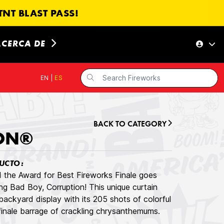
NT BLAST PASS!
ACERCA DE
EN
|
ES
BACK TO CATEGORY
ON®
UCTO:
 the Award for Best Fireworks Finale goes
ng Bad Boy, Corruption! This unique curtain
y backyard display with its 205 shots of colorful
 finale barrage of crackling chrysanthemums.