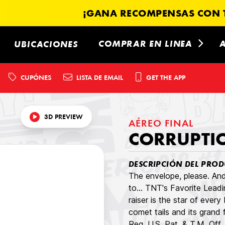
¡GANA RECOMPENSAS CON T
COMPRAR EN LINEA
UBICACIONES
CUPÓNES
LISTA DE EMAIL
GET THE APP
3D PREVIEW
AÉREO FINAL
CORRUPTI
DESCRIPCIÓN DEL PROD
The envelope, please. And
to... TNT's Favorite Leadi
raiser is the star of ever
comet tails and its grand
Reg. U.S. Pat. & T.M. Off.