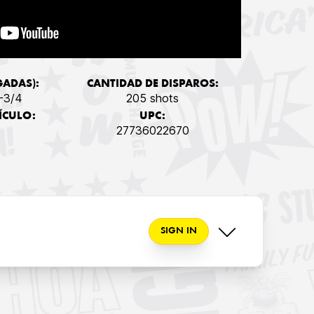
GADAS):
CANTIDAD DE DISPAROS:
-3/4
205 shots
ÍCULO:
UPC:
27736022670
SIGN IN