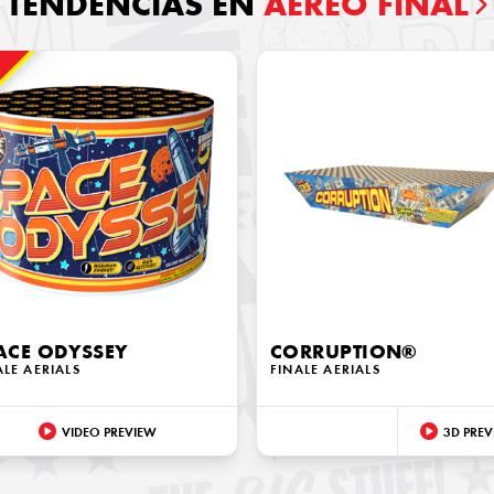
TENDENCIAS EN
AÉREO FINAL
!
ACE ODYSSEY
CORRUPTION®
ALE AERIALS
FINALE AERIALS
VIDEO PREVIEW
3D PREV