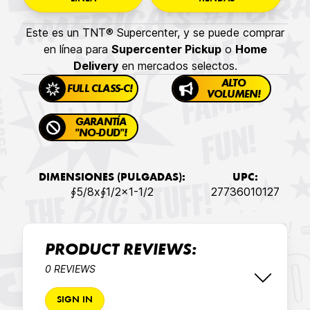
Este es un TNT® Supercenter, y se puede comprar
en línea para
Supercenter Pickup
o
Home
Delivery
en mercados selectos.
ALTO
FULL CLASS-C!
VOLUMEN!
GARANTÍA
"NO-DUD"!
DIMENSIONES (PULGADAS):
UPC:
∮5/8x∮1/2x1-1/2
27736010127
PRODUCT REVIEWS:
0 REVIEWS
SIGN IN