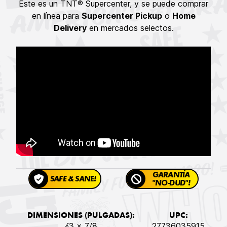
Este es un TNT® Supercenter, y se puede comprar
en línea para
Supercenter Pickup
o
Home
Delivery
en mercados selectos.
GARANTÍA
SAFE & SANE!
"NO-DUD"!
DIMENSIONES (PULGADAS):
UPC:
∮3 x 7/8
27736035915