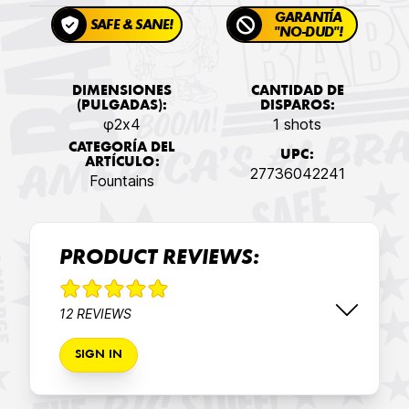
GARANTÍA
SAFE & SANE!
"NO-DUD"!
DIMENSIONES
CANTIDAD DE
(PULGADAS):
DISPAROS:
φ2x4
1 shots
CATEGORÍA DEL
UPC:
ARTÍCULO:
27736042241
Fountains
PRODUCT REVIEWS:
12 REVIEWS
SIGN IN