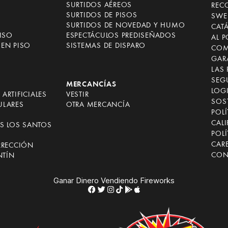
SURTIDOS AÉREOS
REC
SURTIDOS DE PISOS
SWE
SURTIDOS DE NOVEDAD Y HUMO
CAT
ISO
ESPECTÁCULOS PREDISEÑADOS
AL 
EN PISO
SISTEMAS DE DISPARO
COM
GAR
LAS
SEG
MERCANCÍAS
LOGI
ARTIFICIALES
VESTIR
SOST
ULARES
OTRA MERCANCÍA
POLÍ
CALI
OS LOS SANTOS
POLÍ
CAR
RRECCIÓN
CON
NTÍN
Ganar Dinero Vendiendo Fireworks