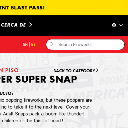
NT BLAST PASS!
ACERCA DE
EN
|
ES
N PISO
BACK TO CATEGORY
ER SUPER SNAP
UCTO:
c popping fireworks, but these poppers are
ing to take it to the next level. Cover your
 Adult Snaps pack a boom like thunder!
children or the faint of heart!