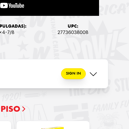
PULGADAS):
UPC:
x4-7/8
27736038008
SIGN IN
PISO