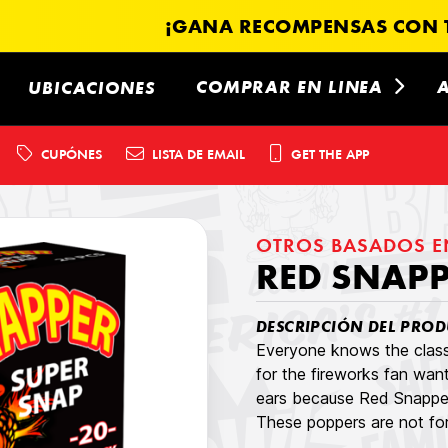
¡GANA RECOMPENSAS CON T
COMPRAR EN LINEA
UBICACIONES
CUPÓNES
LISTA DE EMAIL
GET THE APP
OTROS BASADOS E
RED SNAPP
DESCRIPCIÓN DEL PROD
Everyone knows the classi
for the fireworks fan want
ears because Red Snapper
These poppers are not for 