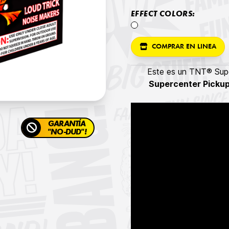
EFFECT COLORS:
COMPRAR EN LINEA
Este es un TNT® Supe
Supercenter Picku
GARANTÍA
"NO-DUD"!