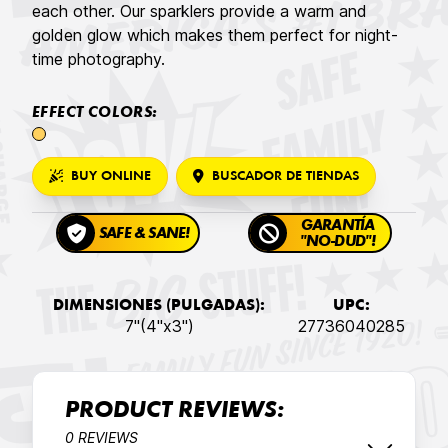
each other. Our sparklers provide a warm and
golden glow which makes them perfect for night-
time photography.
EFFECT COLORS:
BUY ONLINE
BUSCADOR DE TIENDAS
GARANTÍA
SAFE & SANE!
"NO-DUD"!
DIMENSIONES (PULGADAS):
UPC:
7"(4"x3")
27736040285
PRODUCT REVIEWS:
0 REVIEWS