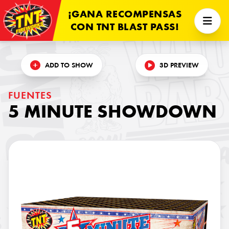
¡GANA RECOMPENSAS
CON TNT BLAST PASS!
×
ADD TO SHOW
3D PREVIEW
FUENTES
5 MINUTE SHOWDOWN