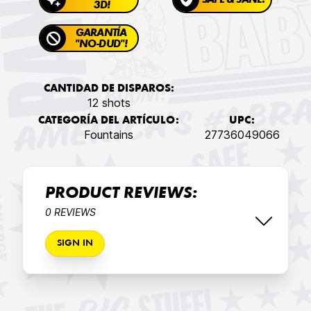
SAFE & SANE!
3D!
GARANTÍA
"NO-DUD"!
CANTIDAD DE DISPAROS:
12 shots
CATEGORÍA DEL ARTÍCULO:
UPC:
Fountains
27736049066
PRODUCT REVIEWS:
0 REVIEWS
SIGN IN